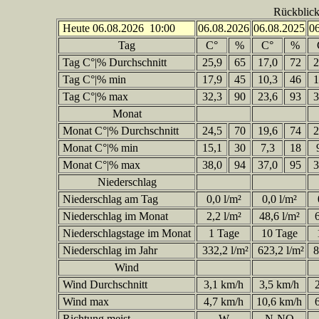
Rückblick
Heute 06.08.2026 10:00
06.08.2026
06.08.2025
0
Tag
C°
%
C°
%
Tag C°|% Durchschnitt
25,9
65
17,0
72
2
Tag C°|% min
17,9
45
10,3
46
1
Tag C°|% max
32,3
90
23,6
93
3
Monat
Monat C°|% Durchschnitt
24,5
70
19,6
74
2
Monat C°|% min
15,1
30
7,3
18
Monat C°|% max
38,0
94
37,0
95
3
Niederschlag
Niederschlag am Tag
0,0 l/m²
0,0 l/m²
Niederschlag im Monat
2,2 l/m²
48,6 l/m²
6
Niederschlagstage im Monat
1 Tage
10 Tage
Niederschlag im Jahr
332,2 l/m²
623,2 l/m²
8
Wind
Wind Durchschnitt
3,1 km/h
3,5 km/h
2
Wind max
4,7 km/h
10,6 km/h
6
Richtung meist
W
N-NO